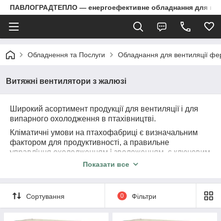
ПАВЛОГРАДТЕПЛО — енергоефективне обладнання для пром
Обладнення та Послуги
Обладнання для вентиляції ф
Витяжні вентилятори з жалюзі
Широкий асортимент продукції для вентиляції і для
випарного охолодження в птахівництві.
Кліматичні умови на птахофабриці є визначальним
фактором для продуктивності, а правильне
управління охолодженням і зволоженням, є ключовим
фактором для поліпшення співвідношення конверсії
Показати все
корму в м'ясо.
Сортування
0
Фільтри