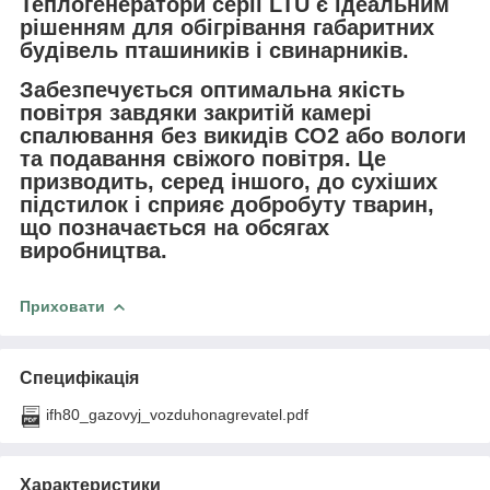
Теплогенератори серії LTU є ідеальним
рішенням для обігрівання габаритних
будівель пташиників і свинарників.
Забезпечується оптимальна якість
повітря завдяки закритій камері
спалювання без викидів CO2 або вологи
та подавання свіжого повітря. Це
призводить, серед іншого, до сухіших
підстилок і сприяє добробуту тварин,
що позначається на обсягах
виробництва.
Приховати
Специфікація
ifh80_gazovyj_vozduhonagrevatel.pdf
Характеристики