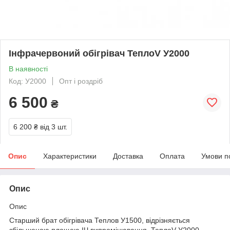
Інфрачервоний обігрівач ТеплоV У2000
В наявності
Код: У2000
Опт і роздріб
6 500
₴
6 200 ₴
від 3 шт.
Опис
Характеристики
Доставка
Оплата
Умови п
Опис
Опис
Старший брат обігрівача Теплов У1500, відрізняється
збільшеною площею ІЧ випромінювання. ТеплоV У2000