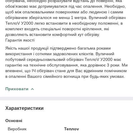
обігрівача, необхідно розрахувати відстань до поверхні, яка
обов'язково має дотримуватися під час опалення. Необхідно,
щоб між опалювальними поверхнями або людиною і самим
обігрівачем зберігалося не менш 1 метра. Вуличний обігрівач
ТеплоV У2000 легко встановити в необхідному положенні, в
комплект входять спеціальні поворотні кріплення, які
дозволяють встановити комфортний кут обігріву.
Гарантія якості
Якість нашої продукції підтверджено багатьма роками
використання і сотнями задоволених клієнтів. Вуличний
побутовий середньохвильовий обігрівач ТеплоV У2000 має
гарантію на технічне обслуговування, яка дорівнює 3 роки. Ми
впевнені, що ІЧ обігрівач стане для Вас відмінним помічником
в опаленні Вашого сімейного вогнища при будь-яких умовах.
Приховати
Характеристики
Основні
Виробник
Теплоv