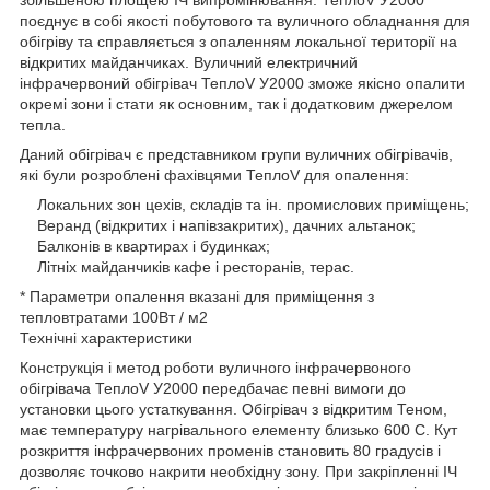
поєднує в собі якості побутового та вуличного обладнання для
обігріву та справляється з опаленням локальної території на
відкритих майданчиках. Вуличний електричний
інфрачервоний обігрівач ТеплоV У2000 зможе якісно опалити
окремі зони і стати як основним, так і додатковим джерелом
тепла.
Даний обігрівач є представником групи вуличних обігрівачів,
які були розроблені фахівцями ТеплоV для опалення:
Локальних зон цехів, складів та ін. промислових приміщень;
Веранд (відкритих і напівзакритих), дачних альтанок;
Балконів в квартирах і будинках;
Літніх майданчиків кафе і ресторанів, терас.
* Параметри опалення вказані для приміщення з
тепловтратами 100Вт / м2
Технічні характеристики
Конструкція і метод роботи вуличного інфрачервоного
обігрівача ТеплоV У2000 передбачає певні вимоги до
установки цього устаткування. Обігрівач з відкритим Теном,
має температуру нагрівального елементу близько 600 С. Кут
розкриття інфрачервоних променів становить 80 градусів і
дозволяє точково накрити необхідну зону. При закріпленні ІЧ