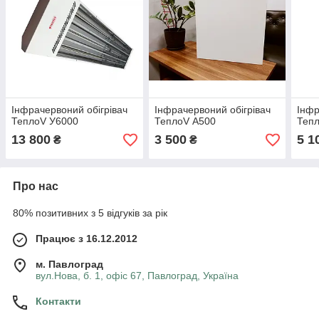
Інфрачервоний обігрівач
Інфрачервоний обігрівач
Інфр
ТеплоV У6000
ТеплоV А500
Теп
13 800
3 500
5 1
₴
₴
Про нас
80% позитивних з 5 відгуків за рік
Працює з 16.12.2012
м. Павлоград
вул.Нова, б. 1, офіс 67, Павлоград, Україна
Контакти