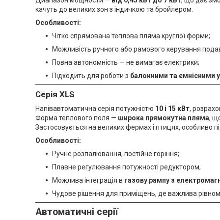
качуть до великих зон з індичкою та бройлером.
Особливості:
Чітко спрямована теплова пляма круглої форми;
Можливість ручного або рамового керування пода
Повна автономність — не вимагає електрики;
Підходить для роботи з
балонними та ємнісними 
Серія XLS
Напівавтоматична серія потужністю
10 і 15 кВт
, розрах
Форма теплового поля —
широка прямокутна пляма
, щ
Застосовується на великих фермах і птицях, особливо 
Особливості:
Ручне розпалювання, постійне горіння;
Плавне регулювання потужності редуктором;
Можлива інтеграція в
газову рампу з електромаг
Чудове рішення для приміщень, де важлива рівномі
Автоматичні серії