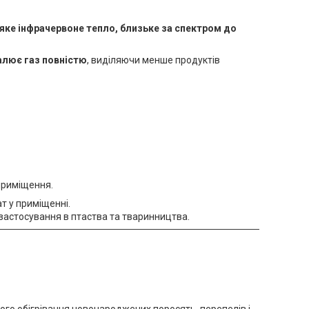
яке інфрачервоне тепло, близьке за спектром до
алює газ повністю
, виділяючи менше продуктів
 приміщення.
т у приміщенні.
 застосування в птаства та тваринництва.
ного обігрівання новонароджених поросять, перепелів і