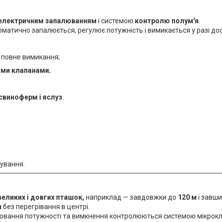
оелектричним запалюванням
і системою
контролю полум'я
.
томатично запалюється, регулює потужність і вимикається у разі д
 повне вимикання;
ими клапанами
;
 свиноферм і яслуз
.
вування.
великих і довгих пташок,
наприклад — завдовжки до
120 м
і завш
я
без перегрівання в центрі.
ювання потужності та вимкнення контролюються системою мікрокл