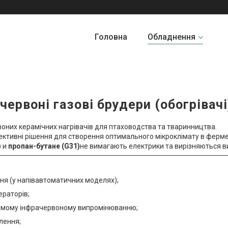
Головна
Обладнення
червоні газові брудери (обогрівач
оних керамічних нагрівачів для птаховодства та тваринництва.
фективні рішення для створення оптимального мікроклімату в ферм
)
и
пропан-бутане (G31)
не вимагають електрики та вирізняються в
я (у напівавтоматичних моделях);
ераторів;
рямому інфрачервоному випромінюванню;
лення;