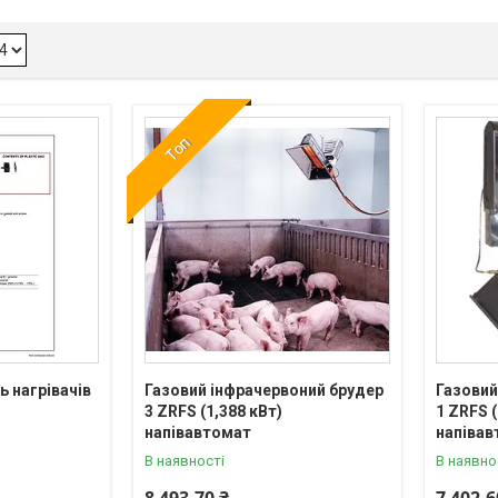
Топ
ь нагрівачів
Газовий інфрачервоний брудер
Газовий
3 ZRFS (1,388 кВт)
1 ZRFS (
напівавтомат
напіва
В наявності
В наявно
8 493,70 ₴
7 402,6