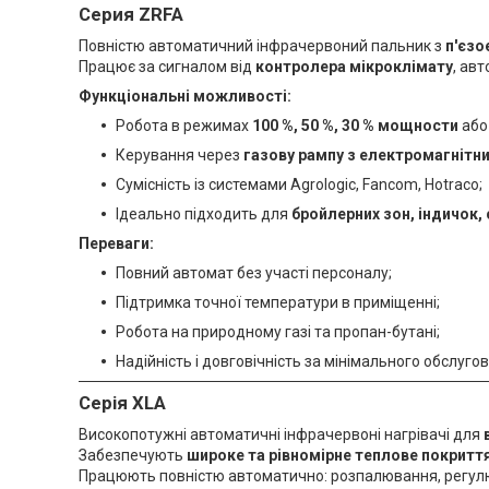
Серия ZRFA
Повністю автоматичний інфрачервоний пальник з
п'єз
Працює за сигналом від
контролера мікроклімату
, ав
Функціональні можливості:
Робота в режимах
100 %, 50 %, 30 % мощности
або
Керування через
газову рампу з електромагнітн
Сумісність із системами Agrologic, Fancom, Hotraco;
Ідеально підходить для
бройлерних зон, індичок,
Переваги:
Повний автомат без участі персоналу;
Підтримка точної температури в приміщенні;
Робота на природному газі та пропан-бутані;
Надійність і довговічність за мінімального обслуго
Серія XLA
Високопотужні автоматичні інфрачервоні нагрівачі для
Забезпечують
широке та рівномірне теплове покритт
Працюють повністю автоматично: розпалювання, регул