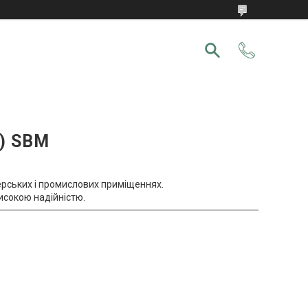
і) SBM
ерських і промислових приміщеннях.
исокою надійністю.