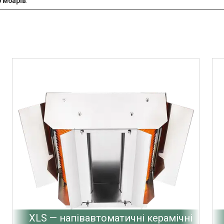
0 мбарів
.
XLS — напівавтоматичні керамічні