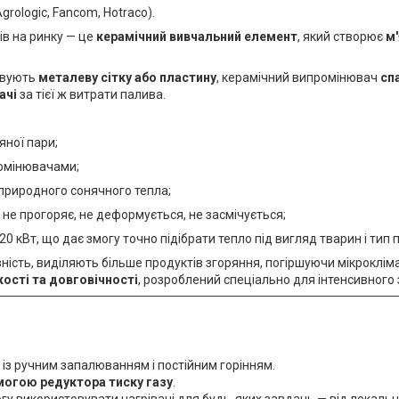
rologic, Fancom, Hotraco).
ів на ринку — це
керамічний вивчальний елемент
, який створює
м'
овують
металеву сітку або пластину
, керамічний випромінювач
сп
ачі
за тієї ж витрати палива.
яної пари;
ромінювачами;
 природного сонячного тепла;
а не прогоряє, не деформується, не засмічується;
 20 кВт, що дає змогу точно підібрати тепло під вигляд тварин і тип
сть, виділяють більше продуктів згоряння, погіршуючи мікрокліма
ості та довговічності
, розроблений спеціально для інтенсивного
із ручним запалюванням і постійним горінням.
могою редуктора тиску газу
.
огу використовувати нагрівачі для будь-яких завдань — від локаль