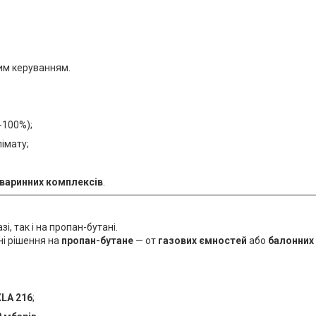
им керуванням.
-100%);
імату;
тваринних комплексів
.
, так і на пропан-бутані.
ні рішення на
пропан-бутане
— от
газових ємностей
або
балонних 
XLA 216
;