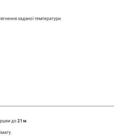
осягнення заданої температури.
иршки до
21 м
.
імату.