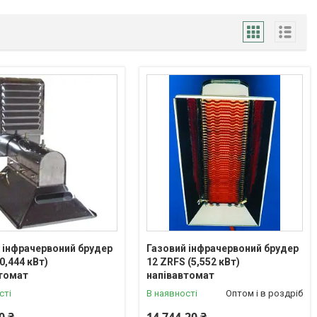
 інфрачервоний брудер
Газовий інфрачервоний брудер
0,444 кВт)
12 ZRFS (5,552 кВт)
втомат
напівавтомат
сті
В наявності
Оптом і в роздріб
0 ₴
14 744,20 ₴