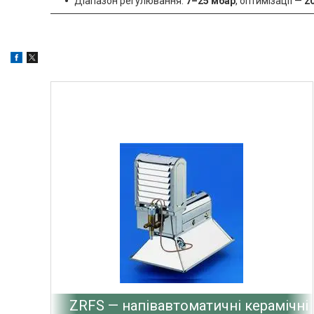
Діапазон регулювання:
7–25 мбар
, оптимізації —
2
ZRFS — напівавтоматичні керамічні