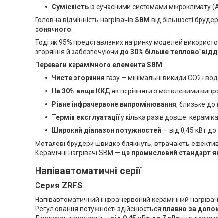
Сумісність
із сучасними системами мікроклімату (Ag
Головна відмінність нагрівачів
SBM
від більшості брудер
сонячного
.
Тоді як 95% представлених на ринку моделей використ
згоряння й забезпечуючи
до 30% більше теплової відд
Переваги керамічного елемента SBM:
Чисте згоряння
газу — мінімальні викиди CO2 і вод
На 30% вище ККД
як порівняти з металевими вип
Рівне інфрачервоне випромінювання
, близьке до
Термін експлуатації
у кілька разів довше: керамік
Широкий діапазон потужностей
— від 0,45 кВт до
Металеві брудери швидко блякнуть, втрачають ефективні
Керамічні нагрівачі SBM —
це промисловий стандарт як
Напівавтоматичні серії
Серия ZRFS
Напівавтоматичний інфрачервоний керамічний нагрівач 
Регулювання потужності здійснюється
плавно за допо
Диапазон мощности —
від 0,45 кВт до 7 кВт
, що дає зм