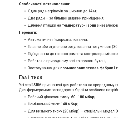
Особливості встановлення:
Один ряд нагрівачів за ширини до 14 м;
Два ряди — за більшої ширини приміщення;
Ділення пташки на
температурні зони
з незалежн
Переваги:
Автоматичне п'єзорозпалювання;
Плавне або ступеневе регулювання потужності (30
Під'єднання до газової рампі та контролера мікрокл
Робота на природному газі та пропан-бутані;
Застосування для
промислових птелевіфабрик і 
Газ і тиск
Усі серії
SBM
призначені для роботи як на природному газі
Для фермерських господарств України особливо потріб
Робочий діапазон тиску:
60–180 мбар
;
Номінальний тиск:
148 мбар
;
Для низького тиску (20 мбар) — спеціальні моделі