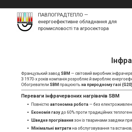
ПАВЛОГРАДТЕПЛО —
енергоефективне обладнання для
промисловості та агросектора
Інфра
Французький завод
SBM
— світовий виробник інфрачерв
З 1970-х років компанія розробляє й виробляє енергое
Обогреватели
SBM
працюють
на природному газі (G20
Переваги інфрачервоних нагрівачів SBM
Повністю
автономна робота
— без електроживленн
Економія газу
до 60% проти традиційних теплоген
Швидке прогрівання
зон із тваринами завдяки п
Мінімальні витрати
на обслуговування та встанов