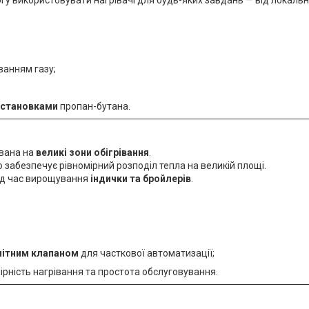
ванням газу;
установками
пропан-бутана.
ована на
великі зони обігрівання
.
о забезпечує рівномірний розподіл тепла на великій площі.
під час вирощування
індички та бройлерів
.
нітним клапаном
для часткової автоматизації;
рність нагрівання та простота обслуговування.