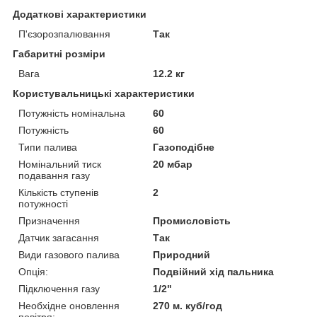
Додаткові характеристики
П'єзорозпалювання
Так
Габаритні розміри
Вага
12.2 кг
Користувальницькі характеристики
Потужність номінальна
60
Потужність
60
Типи палива
Газоподібне
Номінальний тиск
20 мбар
подавання газу
Кількість ступенів
2
потужності
Призначення
Промисловість
Датчик загасання
Так
Види газового палива
Природний
Опція:
Подвійний хід пальника
Підключення газу
1/2"
Необхідне оновлення
270 м. куб/год
повітря: