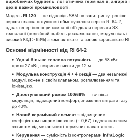
виробничих будівель, логістичних терміналів, ангарів і
цехів важкої промисловості
.
Модель
RI 120
— це відповідь SBM на запит ринку: раніше
верхня планка потужності обмежувалася серією RI 64-2,
однак тепер інженери компанії об'єднали переваги SX-
технології (подвійний щабель розпалювання, модульність і
високий ККД > 88%) з компактністю та зоною керованістю RI.
Основні відмінності від RI 64-2
Удвічі більше теплова потужність
— до 58 кВт
проти 27 кВт; покриває висоти до 12 м.
Модульна конструкція 4 + 4 секції
— два незалежні
модулі, кожен зі своїм клапаном, розпалюванням та
іонізацією.
Двоступеневий режим 100/66%
— точніша
модуляція, підвищений комфорт, зниження витрати газу
до 40%.
Новий керамічний елемент
з підвищеним
коефіцієнтом випромінювання (≈ 0,67) і вдосконаленим
захистом від механічних і термічних навантажень.
Керування
— сумісність із контролерами
InfraLogic