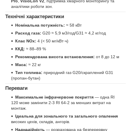
Pro
,
VisioLon V2
, підтримка хмарного моніторингу та
аналітики роботи зон.
Технічні характеристики
Номінальна потужність:
≈ 58 кВт
Расход газа:
G20 ≈ 5,9 м3/год/G31 ≈ 4,2 кг/год
Клас NOx:
4 (< 50 мг/кВт·ч)
ККД:
≈ 88–89 %
Рекомендована висота встановлення:
от 8 до 12 м
Маса:
≈ 22 кг
Тип топлива:
природний газ G20/скраплений G31
(пропан-бутан)
Переваги
Максимальне інфрачервоне покриття
— одна RI
120 може замінити 2-3 RI 64-2 за менших витрат на
монтаж.
Ідеальна для зонального та загального опалення
високих цехів, складів, ангорів.
Наднадійність
— розрахована на безперервну