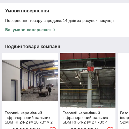
Умови повернення
Повернення товару впродовж 14 днів за рахунок покупця
Всі умови повернення
Подібні товари компанії
Газовий керамічний
Газовий керамічний
Газо
інфрачервоний пальник
інфрачервоний пальник
інфр
SBM RI 24-2 (≈ 10 кВт × 2
SBM RI 64-2 (≈ 27 кВт, 4
SBM 
секції)
секції)