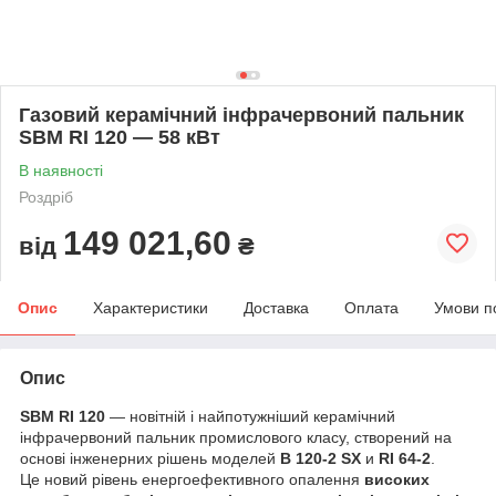
Газовий керамічний інфрачервоний пальник
SBM RI 120 — 58 кВт
В наявності
Роздріб
149 021,60
від
₴
Опис
Характеристики
Доставка
Оплата
Умови п
Опис
SBM RI 120
— новітній і найпотужніший керамічний
інфрачервоний пальник промислового класу, створений на
основі інженерних рішень моделей
B 120-2 SX
и
RI 64-2
.
Це новий рівень енергоефективного опалення
високих